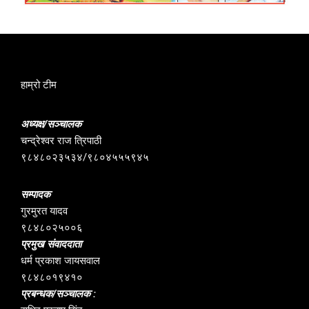
हाम्रो टीम
अध्यक्ष/सञ्चालक
चन्द्रेश्वर राज त्रिपाठी
९८४८०२३५३४/९८०४५५५९४५
सम्पादक
गुरमुरत यादव
९८४८०२५००६
प्रमुख संवाददाता
धर्म प्रकाश जायसवाल
९८४८०१९४१०
प्रबन्धक/सञ्चालक :