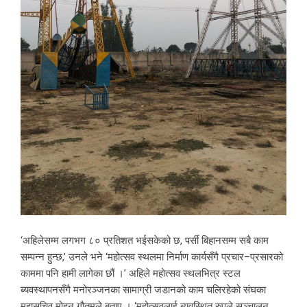
‘अहिलेसम्म लगभग ८० प्रतिशत भईसकेको छ, पर्सी बिहानसम्म सबै काम
सम्पन्न हुन्छ,’ उनले भने ‘महोत्सव स्थलमा निर्माण कार्यसँगै प्रचार–प्रसारको
काममा पनि हामी लागेका छौं ।’ अहिले महोत्सव स्थलभित्र स्टल
ब्यवस्थापनसँगै मनोरञ्जनका सामाग्री जडानको काम चलिरहेको संघका
महासचिव मोहन गौतमले बताए । ‘महोत्सवलाई ब्यवस्थित रुपले सञ्चालन