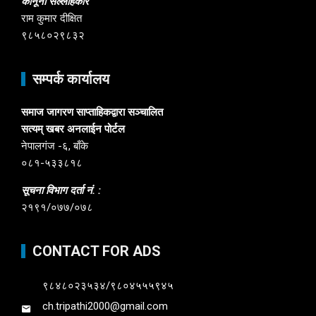
कानूनी सल्लाहकार
राम कुमार दीक्षित
९८५८०२९८३२
सम्पर्क कार्यालय
समाज जागरण साप्ताहिकद्वारा सञ्चालित
सत्यम् खबर अनलाईन पोर्टल
नेपालगंज -६, बाँके
०८१-५३३८१८
सूचना विभाग दर्ता नं. :
२१९१/०७७/०७८
CONTACT FOR ADS
९८४८०२३५३४/९८०४५५५९४५
ch.tripathi2000@gmail.com