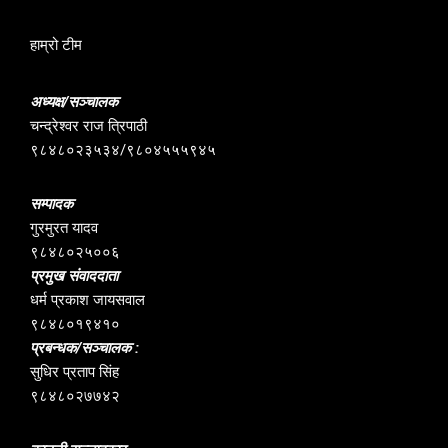
हाम्रो टीम
अध्यक्ष/सञ्चालक
चन्द्रेश्वर राज त्रिपाठी
९८४८०२३५३४/९८०४५५५९४५
सम्पादक
गुरमुरत यादव
९८४८०२५००६
प्रमुख संवाददाता
धर्म प्रकाश जायसवाल
९८४८०१९४१०
प्रबन्धक/सञ्चालक :
सुधिर प्रताप सिंह
९८४८०२७७४२