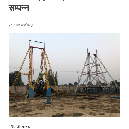
सम्पन्न
१ वर्ष अगाडि
by
190
Shares