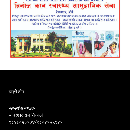
हाम्रो टीम
अध्यक्ष/सञ्चालक
चन्द्रेश्वर राज त्रिपाठी
९८४८०२३५३४/९८०४५५५९४५