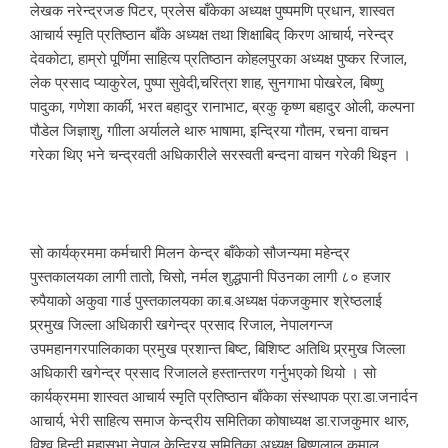
लेखक नरेन्द्रजङ पिटर, प्रलेस बाँकेका अध्यक्ष पुष्पमणि प्रधान, शास्वत
आचार्य स्मृति प्रतिष्ठान बाँके अध्यक्ष तथा शिक्षाबिद् किरण आचार्य, नरेन्द्र
देवकोटा, हाम्रो पूर्णिमा साहित्य प्रतिष्ठान कोहलपुरका अध्यक्ष पुष्कर रिजाल,
लेक प्रसाद प्याकुरेल, पुष्पा सुवेदी,चरित्रा शाह, सुनगाभा पोखरेल, बिष्णु
पादुका, गणेशा कार्की, भरत बहादुर रानाभाट, ब्रकु कृष्ण बहादुर ओली, कल्पना
पौडेल जिज्ञाशु, गाीला अर्यालले थारु भाषामा, इन्द्रिया गौतम, रचना वाचन
गरेका थिए भने चन्द्रवती अधिकारीले सरस्वती बन्दना वाचन गरेकी थिइन ।
सो कार्यक्रममा कर्मचारी मिलन केन्द्र बाँकेको सौजन्यमा महेन्द्र
पुस्तकालयका लागी तातो, चिसो, नर्मल शुद्धपानी पिउनका लागी ८० हजार
रुपैयाको अकुवा गार्ड पुस्तकालयका का.ब.अध्यक्ष पंकजकुमार श्रेष्ठलाई
प्र्रमुख जिल्ला अधिकारी खगेन्द्र प्रसाद रिजाल, नेपालगन्ज
उपमहानगरपालिकाका प्रमुख प्रशान्त बिष्ट, बिशिष्ट अतिथि प्र्रमुख जिल्ला
अधिकारी खगेन्द्र प्रसाद रिजालले हस्तान्तरण गर्नुभएको थियो । सो
कार्यक्रममा शास्वत आचार्य स्मृति प्रतिष्ठान बाँकेका संस्थापक प्रा.डा.जनार्दन
आचार्य, भेरी साहित्य समाज केन्द्रीय समितिका कोषाध्यक्ष डा.राजकुमार थारु,
विश्व हिन्दी महासभा नेपाल केन्द्रिय समितिका अध्यक्ष बिष्णुलाल कुमाल,