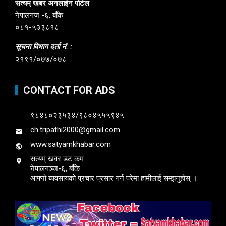
सत्यम् खबर अनलाईन पोर्टल
नेपालगंज -६, बाँके
०८१-५३३८१८
सूचना विभाग दर्ता नं. :
२१९१/०७७/०७८
CONTACT FOR ADS
९८४८०२३५३४/९८०४५५५९४५
ch.tripathi2000@gmail.com
www.satyamkhabar.com
सत्यम् खवर डट कम
नेपालगञ्ज-६, बाँके
आफ्नो ब्यवसायको प्रचार प्रसार गर्न परेमा हामीलाई सम्झनुहोस् ।