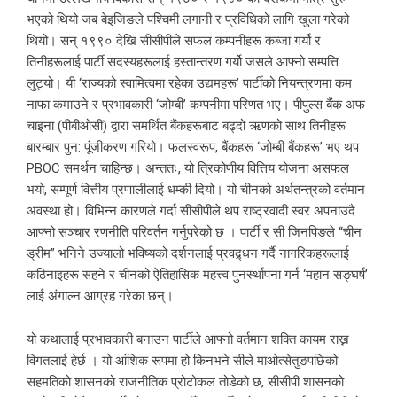
भएको थियो जब बेइजिङले पश्चिमी लगानी र प्रविधिको लागि खुला गरेको
थियो। सन् १९९० देखि सीसीपीले सफल कम्पनीहरू कब्जा गर्यो र
तिनीहरूलाई पार्टी सदस्यहरूलाई हस्तान्तरण गर्यो जसले आफ्नो सम्पत्ति
लुट्यो। यी ‘राज्यको स्वामित्वमा रहेका उद्यमहरू’ पार्टीको नियन्त्रणमा कम
नाफा कमाउने र प्रभावकारी ‘जोम्बी’ कम्पनीमा परिणत भए। पीपुल्स बैंक अफ
चाइना (पीबीओसी) द्वारा समर्थित बैंकहरूबाट बढ्दो ऋणको साथ तिनीहरू
बारम्बार पुन: पूंजीकरण गरियो। फलस्वरूप, बैंकहरू ‘जोम्बी बैंकहरू’ भए थप
PBOC समर्थन चाहिन्छ। अन्ततः, यो त्रिकोणीय वित्तिय योजना असफल
भयो, सम्पूर्ण वित्तीय प्रणालीलाई धम्की दियो। यो चीनको अर्थतन्त्रको वर्तमान
अवस्था हो। विभिन्न कारणले गर्दा सीसीपीले थप राष्ट्रवादी स्वर अपनाउदै
आफ्नो सञ्चार रणनीति परिवर्तन गर्नुपरेको छ । पार्टी र सी जिनपिङले “चीन
ड्रीम” भनिने उज्यालो भविष्यको दर्शनलाई प्रवद्र्धन गर्दै नागरिकहरूलाई
कठिनाइहरू सहने र चीनको ऐतिहासिक महत्त्व पुनर्स्थापना गर्न ‘महान सङ्घर्ष’
लाई अंगाल्न आग्रह गरेका छन्।
यो कथालाई प्रभावकारी बनाउन पार्टीले आफ्नो वर्तमान शक्ति कायम राख्न
विगतलाई हेर्छ । यो आंशिक रूपमा हो किनभने सीले माओत्सेतुङपछिको
सहमतिको शासनको राजनीतिक प्रोटोकल तोडेको छ, सीसीपी शासनको