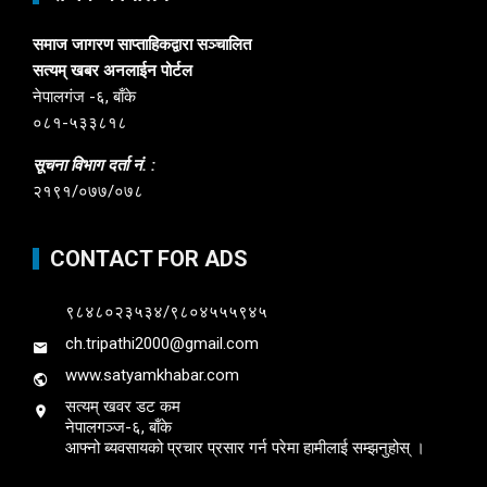
समाज जागरण साप्ताहिकद्वारा सञ्चालित
सत्यम् खबर अनलाईन पोर्टल
नेपालगंज -६, बाँके
०८१-५३३८१८
सूचना विभाग दर्ता नं. :
२१९१/०७७/०७८
CONTACT FOR ADS
९८४८०२३५३४/९८०४५५५९४५
ch.tripathi2000@gmail.com
www.satyamkhabar.com
सत्यम् खवर डट कम
नेपालगञ्ज-६, बाँके
आफ्नो ब्यवसायको प्रचार प्रसार गर्न परेमा हामीलाई सम्झनुहोस् ।