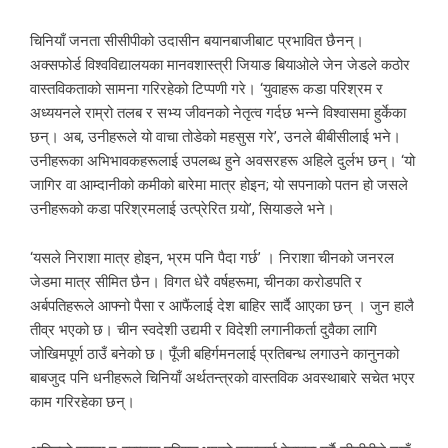
चिनियाँ जनता सीसीपीको उदासीन बयानबाजीबाट प्रभावित छैनन्।
अक्सफोर्ड विश्वविद्यालयका मानवशास्त्री जियाङ बियाओले जेन जेडले कठोर
वास्तविकताको सामना गरिरहेको टिप्पणी गरे। ‘युवाहरू कडा परिश्रम र
अध्ययनले राम्रो तलब र सभ्य जीवनको नेतृत्व गर्दछ भन्ने विश्वासमा हुर्केका
छन्। अब, उनीहरूले यो वाचा तोडेको महसुस गरे’, उनले बीबीसीलाई भने।
उनीहरूका अभिभावकहरूलाई उपलब्ध हुने अवसरहरू अहिले दुर्लभ छन्। ‘यो
जागिर वा आम्दानीको कमीको बारेमा मात्र होइन; यो सपनाको पतन हो जसले
उनीहरूको कडा परिश्रमलाई उत्प्रेरित गर्‍यो’, सियाङले भने।
‘यसले निराशा मात्र होइन, भ्रम पनि पैदा गर्छ’ । निराशा चीनको जनरल
जेडमा मात्र सीमित छैन। विगत धेरै वर्षहरूमा, चीनका करोडपति र
अर्बपतिहरूले आफ्नो पैसा र आफैंलाई देश बाहिर सार्दै आएका छन् । जुन हालै
तीव्र भएको छ। चीन स्वदेशी उद्यमी र विदेशी लगानीकर्ता दुवैका लागि
जोखिमपूर्ण ठाउँ बनेको छ। पूँजी बहिर्गमनलाई प्रतिबन्ध लगाउने कानुनको
बाबजुद पनि धनीहरूले चिनियाँ अर्थतन्त्रको वास्तविक अवस्थाबारे सचेत भएर
काम गरिरहेका छन्।