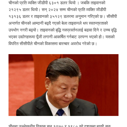
चीनको प्रति व्यक्ति जीडीपी ६३०१ डलर थियो । जबकि ताइवानको
२१२९५ डलर थियो। सन् २०२४ सम्म चीनको प्रति व्यक्ति जीडीपी
१३१३६ डलर र ताइवानको ३५१२९ डलरमा अनुमान गरिएको छ। सीसीपी
अन्तर्गत चीनको आम्दानी बढ्दै गएको बेला ताइवानले थप स्वतन्त्रताको
उपभोग नगरी बढ्यो। ताइवानको बृद्धि नवप्रवर्तनलाई बढावा दिने र उच्च वृद्धि
भएका उद्योगहरूमा पूँजी लगानी आकर्षित गर्नबाट उत्पन्न भएको हो। यसको
विपरित सीसीपीले चीनको विकासमा बारम्बार अवरोध गरेको छ।
चीनमा उल्लेखनीय विकास सन् १९७० र १९८० को दशकमा मात्रै सुरु