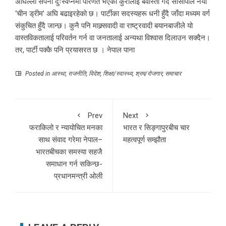
अघिल्लो सपना दुःस्वप्नमा परिणत भएको कुरालाई बेवास्ता गर्दै सीसीपीले नयाँ
‘चीन ड्रीम’ अघि बढाइरहेको छ। पार्टीका सदस्यहरू धनी हुँदै जाँदा मध्यम वर्ग
संकुचित हुँदै जान्छ। कुनै पनि माक्र्सवादी वा राष्ट्रवादी बयानबाजीले यो
वास्तविकतालाई परिवर्तन गर्न वा जनतालाई अन्यथा विश्वास दिलाउन सक्दैन।
तर, पार्टी पक्कै पनि प्रयासरत छ । नेपाल पाना
Posted in
आस्था
,
राजनीति
,
विदेश
,
शिक्षा/स्वास्थ्य
,
श्रम/रोजगार
,
समाचार
Prev
Next
फराकिलो र न्यायोचित मनका
भारत र सिङ्गापुरबीच चार
साथ संवाद गरेमा नेपाल–
महत्वपूर्ण सम्झौता
भारतबीचका समस्या सहजै
समाधान गर्न सकिन्छ-
प्रधानमन्त्री ओली