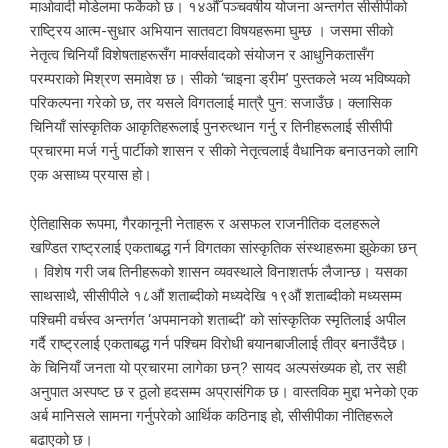
माओवादी मोडेलमा फर्केको छ। १४औँ पञ्चवर्षीय योजना अन्तर्गत सीसीपीको
राष्ट्रिय आत्म-सुधार अभियान सातवटा विषयहरूमा घुम्छ । जसमा सीको
नेतृत्व चिनियाँ विशेषताहरूसँग मार्क्सवादको संयोजन र आधुनिकतासँग
परम्पराको मिश्रण समावेश छ। सीको ‘चाइना ड्रीम’ पुस्तकले भव्य भविष्यको
परिकल्पना गरेको छ, तर यसले विगतलाई मात्रै पुन: सजाउँछ। क्लासिक
चिनियाँ सांस्कृतिक आकृतिहरूलाई पुनरुत्थान गर्नु र तिनीहरूलाई सीसीपी
प्रचारमा मर्ज गर्नु पार्टीको शासन र सीको नेतृत्वलाई वैधानिक बनाउनको लागि
एक असाध्य प्रयास हो।
ऐतिहासिक रूपमा, गैरकानूनी नेताहरू र असफल राजनीतिक दलहरूले
खण्डित राष्ट्रलाई एकताबद्ध गर्न विगतका सांस्कृतिक संस्थाहरूमा झुकेका छन्
। विशेष गरी जब तिनीहरूको शासन व्यवस्थाले विनाशतर्फ लैजान्छ। यसका
साथसाथै, सीसीपीले १८औं शताब्दीको मध्यदेखि १९औं शताब्दीको मध्यसम्म
पश्चिमी वर्चस्व अन्तर्गत ‘अपमानको शताब्दी’ को सांस्कृतिक स्मृतिलाई अपील
गर्दै राष्ट्रलाई एकताबद्ध गर्न पश्चिम विरोधी बयानबाजीलाई तीव्र बनाउँदैछ।
के चिनियाँ जनता यो प्रचारमा लागेका छन्? सायद अल्पसंख्यक हो, तर सही
अनुपात अस्पष्ट छ र ठूलो हदसम्म अप्रासंगिक छ। वास्तविक मुद्दा भनेको एक
अर्ब मानिसले सामना गर्नुपरेको आर्थिक कठिनाइ हो, सीसीपीका नीतिहरूले
बढाएको छ।