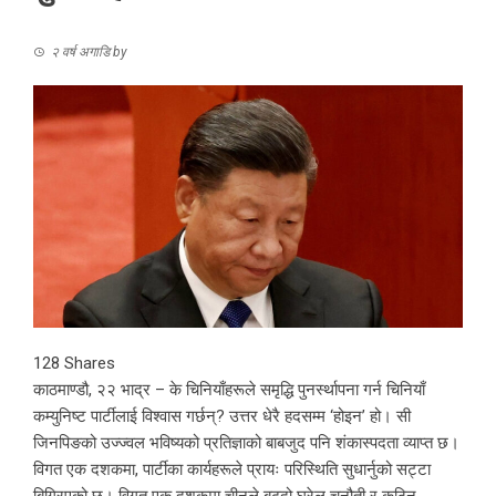
२ वर्ष अगाडि
by
128
Shares
काठमाण्डौ, २२ भाद्र – के चिनियाँहरूले समृद्धि पुनर्स्थापना गर्न चिनियाँ
कम्युनिष्ट पार्टीलाई विश्वास गर्छन्? उत्तर धेरै हदसम्म ‘होइन’ हो। सी
जिनपिङको उज्ज्वल भविष्यको प्रतिज्ञाको बाबजुद पनि शंकास्पदता व्याप्त छ।
विगत एक दशकमा, पार्टीका कार्यहरूले प्रायः परिस्थिति सुधार्नुको सट्टा
बिग्रिएको छ। विगत एक दशकमा चीनले बढ्दो घरेलु चुनौती र कठिन