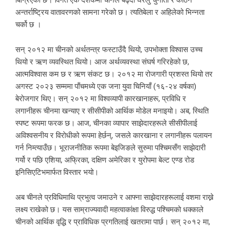
अन्तर्राष्ट्रिय वातावरणको सामना गरेको छ। त्यतिबेला र अहिलेको भिन्नता
चर्को छ ।
सन् २०१२ मा चीनको अर्थतन्त्र फस्टाउँदै थियो, उपभोक्ता विश्वास उच्च
थियो र ऋण व्यवस्थित थियो। आज अर्थव्यवस्था संघर्ष गरिरहेको छ,
आत्मविश्वास कम छ र ऋण संकट छ। २०१२ मा रोजगारी प्रशस्त थियो तर
अगस्ट २०२३ सम्ममा पाँचमध्ये एक जना युवा चिनियाँ (१६-२४ वर्षका)
बेरोजगार थिए। सन् २०१२ मा विश्वव्यापी कारखानाहरू, प्रविधि र
लगानीहरू चीनमा खन्याए र सीसीपीको आर्थिक मोडेल मनाइयो। अब, स्थिति
स्पष्ट रूपमा फरक छ। आज, चीनका व्यापार साझेदारहरूले सीसीपीलाई
अविश्वसनीय र विरोधीको रूपमा हेर्छन्, जसले कारखाना र लगानीहरू पलायन
गर्न निम्त्याउँछ। भूराजनीतिक रूपमा बेइजिङले सुरुमा पश्चिमसँग साझेदारी
गर्यो र पछि एशिया, अफ्रिका, दक्षिण अमेरिका र युरोपमा बेल्ट एण्ड रोड
इनिसिएटिभमार्फत विस्तार भयो।
अब चीनले प्रविधिमाथि प्रभुत्व जमाउने र आफ्ना साझेदारहरूलाई वशमा राख्ने
लक्ष्य राखेको छ। यस साम्राज्यवादी महत्वाकांक्षा विरुद्ध पश्चिमको धक्काले
चीनको आर्थिक वृद्धि र प्राविधिक प्रगतिलाई खतरामा पार्छ। सन् २०१२ मा,