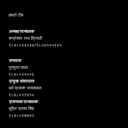
हाम्रो टीम
अध्यक्ष/सञ्चालक
चन्द्रेश्वर राज त्रिपाठी
९८४८०२३५३४/९८०४५५५९४५
सम्पादक
गुरमुरत यादव
९८४८०२५००६
प्रमुख संवाददाता
धर्म प्रकाश जायसवाल
९८४८०१९४१०
प्रबन्धक/सञ्चालक :
सुधिर प्रताप सिंह
९८४८०२७७४२