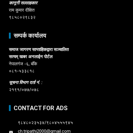
कानूनी सल्लाहकार
राम कुमार दीक्षित
९८५८०२९८३२
सम्पर्क कार्यालय
समाज जागरण साप्ताहिकद्वारा सञ्चालित
सत्यम् खबर अनलाईन पोर्टल
नेपालगंज -६, बाँके
०८१-५३३८१८
सूचना विभाग दर्ता नं. :
२१९१/०७७/०७८
CONTACT FOR ADS
९८४८०२३५३४/९८०४५५५९४५
ch.tripathi2000@gmail.com