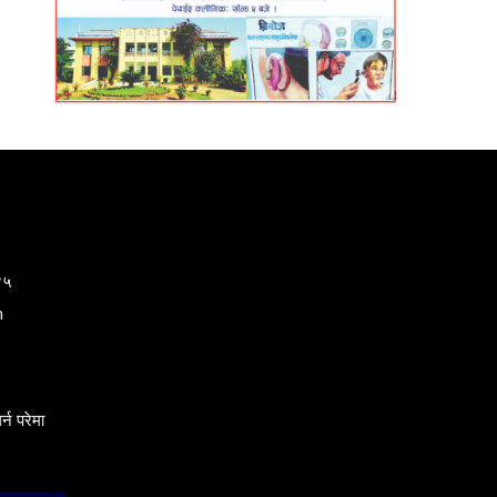
४५
m
्न परेमा