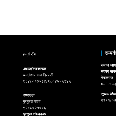
सम्पर्
हाम्रो टीम
समाज जागरण
अध्यक्ष/सञ्चालक
सत्यम् खब
चन्द्रेश्वर राज त्रिपाठी
नेपालगंज -६
९८४८०२३५३४/९८०४५५५९४५
०८१-५३
सूचना विभाग
सम्पादक
२१९१/०
गुरमुरत यादव
९८४८०२५००६
प्रमुख संवाददाता