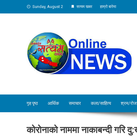
Skip
Sunday, August 2
सत्यम खबर
हाम्रो बारेमा
to
content
गृह पृष्ठ
आर्थिक
समाचार
कला/साहित्य
श्रम/रोज
कोरोनाको नाममा नाकाबन्दी गरि दु: