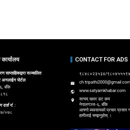
क कार्यालय
CONTACT FOR ADS
 साप्ताहिकद्वारा सञ्चालित
९८४८०२३५३४/९८०४५५५९
र अनलाईन पोर्टल
ch.tripathi2000@gmail.co
, बाँके
www.satyamkhabar.com
३८१८
सत्यम् खवर डट कम
नेपालगञ्ज-६, बाँके
 दर्ता नं. :
आफ्नो ब्यवसायको प्रचार प्रसार गर
७७/०७८
हामीलाई सम्झनुहोस् ।