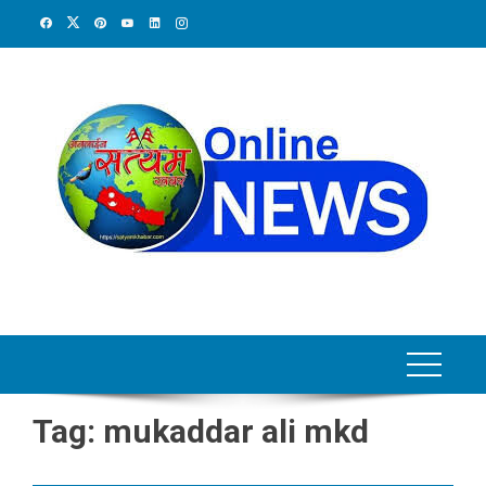
Skip
to
content
Tag:
mukaddar ali mkd