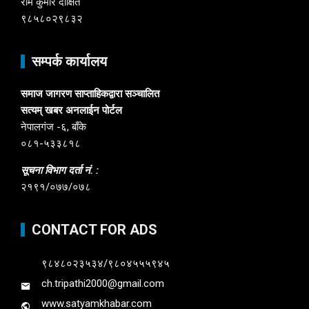
राम कुमार दीक्षित
९८५८०२९८३२
सम्पर्क कार्यालय
समाज जागरण साप्ताहिकद्वारा सञ्चालित
सत्यम् खबर अनलाईन पोर्टल
नेपालगंज -६, बाँके
०८१-५३३८१८
सूचना विभाग दर्ता नं. :
२१९१/०७७/०७८
CONTACT FOR ADS
९८४८०२३५३४/९८०४५५५९४५
ch.tripathi2000@gmail.com
www.satyamkhabar.com