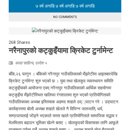
७ वर्ष अगाडि
७ वर्ष अगाडि
७ वर्ष अगाडि
NO COMMENTS
268
Shares
नरैनापुरको कट्कुइँयामा क्रिकेट टुर्नामेन्ट
कला/साहित्य
,
प्रदेश ५
बाँके,२६ फागुन । बाँकेको नरैनापुर गाउँपालिकाको मँझरेटीमा आइतबारदेखि
क्रिकेट टुर्नामेन्ट शुरु भएको छ । युवा तथा खेलकुद व्यवस्थापन समिति
कट्कुइँयाको आयोजना एवम् नरैनापुर गाउँपालिकाको आर्थिक सहयोगमा
कट्कुइँया मँझरेटीस्थित खलिफा रंगशालामा शुरु भएको प्रतियोगिताको
गाउँपालिकाका अध्यक्ष इस्तियाक अहमद शाहले उद््घाटन गरे । उद्घाटन
कार्यक्रममा बोल्दै अध्यक्ष शाहले खेलले नै विभिन्न जातजाति, धर्म,
सम्प्रदायलाई जोड्ने भएकाले यस्ता खाले प्रतियोगिताले सामाजिक सद्भाव र
मेलमिलाप बढाउन भूमिका खेल्ने बताए । खेलकुदको विकासका लागि आफूले
हरसम्भव पर्यत्न गर्ने अध्यक्ष शाहले बताए । अध्यक्ष शाहले खेल मैदानको